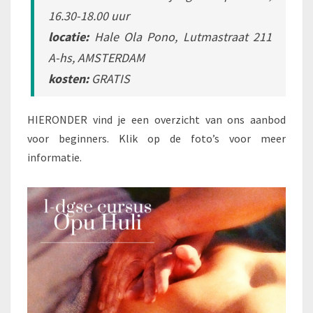
16.30-18.00 uur
locatie:
Hale Ola Pono, Lutmastraat 211
A-hs, AMSTERDAM
kosten:
GRATIS
HIERONDER vind je een overzicht van ons aanbod
voor beginners. Klik op de foto’s voor meer
informatie.