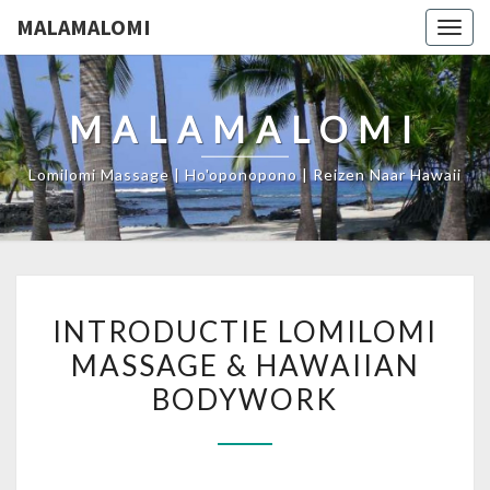
MALAMALOMI
Togg
navig
MALAMALOMI
Lomilomi Massage | Ho'oponopono | Reizen Naar Hawaii
INTRODUCTIE
INTRODUCTIE LOMILOMI
LOMILOMI
MASSAGE & HAWAIIAN
MASSAGE
BODYWORK
&
HAWAIIAN
BODYWORK