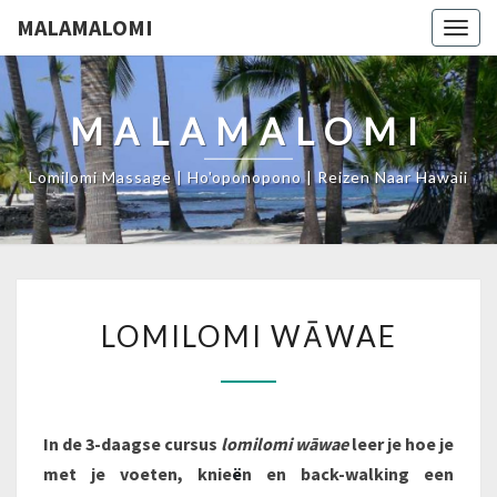
MALAMALOMI
Togg
navig
MALAMALOMI
Lomilomi Massage | Ho'oponopono | Reizen Naar Hawaii
LOMILOMI
LOMILOMI WĀWAE
WĀWAE
In de 3-daagse cursus
lomilomi wāwae
leer je hoe je
met je voeten, knie
ë
n en back-walking een