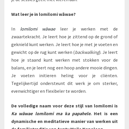
Wat leer je in lomilomi wāwae?
In
lomilomi wāwae
leer je werken met de
zwaartekracht. Je leert hoe je zittend op de grond of
geknield kunt werken. Je leert hoe je met je voeten en
gewicht op de rug kunt werken (
backwalking
). Je leert
hoe je staand kunt werken met stokken voor de
balans, en je leert nog een hoop andere mooie dingen.
Je voeten initieren heling voor je cliënten.
Tegelijkertijd ondersteunt dit werk je om sterker,
evenwichtiger en flexibeler te worden.
De volledige naam voor deze stijl van lomilomi is
Ka w
ā
wae lomilomi ma ka papahele
. Het is een
dynamische en meditatieve manier van werken uit
de familietraditie van Aunty Maile Napoleon.