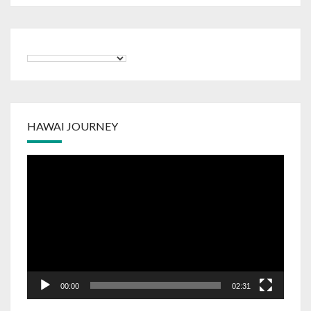
HAWAI JOURNEY
Video
Player
00:00
02:31