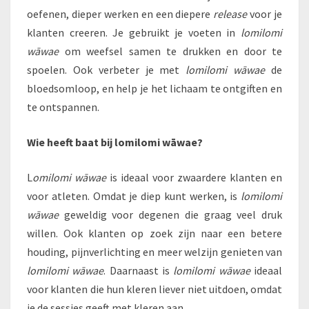
oefenen, dieper werken en een diepere
release
voor je
klanten creeren. Je gebruikt je voeten in
lomilomi
wāwae
om weefsel samen te drukken en door te
spoelen. Ook verbeter je met
lomilomi wāwae
de
bloedsomloop, en help je het lichaam te ontgiften en
te ontspannen.
Wie heeft baat bij lomilomi wāwae?
L
omilomi wāwae
is ideaal voor zwaardere klanten en
voor atleten. Omdat je diep kunt werken, is
lomilomi
wāwae
geweldig voor degenen die graag veel druk
willen. Ook klanten op zoek zijn naar een betere
houding, pijnverlichting en meer welzijn genieten van
lomilomi wāwae
. Daarnaast is
lomilomi wāwae
ideaal
voor klanten die hun kleren liever niet uitdoen, omdat
je de sessies geeft met kleren aan.